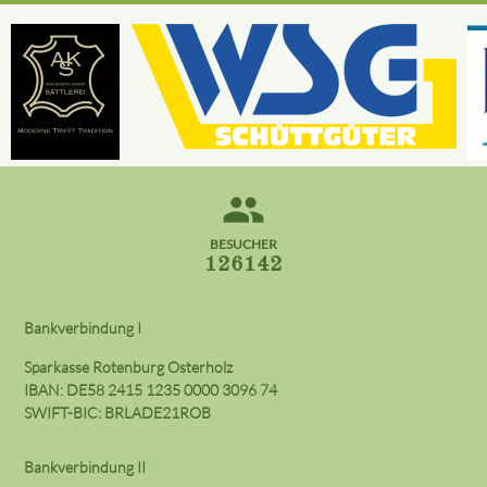
people
BESUCHER
126142
Bankverbindung I
Sparkasse Rotenburg Osterholz
IBAN: DE58 2415 1235 0000 3096 74
SWIFT-BIC: BRLADE21ROB
Bankverbindung II